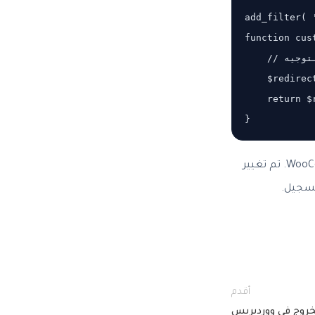
add_filter( 
function cus
    // تغيير عنوان التوجيه

/ الصفحة الرئيسية
    return $r
لتحديد عنوان التوجيه بعد التسجيل في WooCommerce. تم تغيير
تسجيل.
أقدم
لخروج في ووردبريس