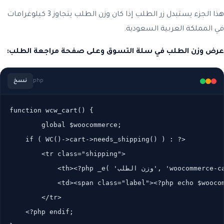
هذا الجزء يستبدل زر الطلب إذا كان وزن الطلب يتجاوز 3 كيلوغرامات
في المملكة العربية السعودية.
عرض وزن الطلب في سلة التسوق وعلى صفحة مراجعة الطلب:
php
نسخ
function wcw_cart() {

	global $woocommerce;

    if ( WC()->cart->needs_shipping() ) : ?>

        <tr class="shipping">

            <th><?php _e( 'وزن الطلب', 'woocommerce-cart-weight' ); ?></th>

            <td><span class="label"><?php echo $wooco
        </tr>

    <?php endif;
