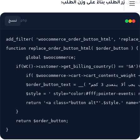
تعديل زر الطلب بناءً على وزن الطلب:
php
نسخ
add_filter( 'woocommerce_order_button_html', 'replace_
function replace_order_button_html( $order_button ) {

	global $woocommerce;

    if(WC()->customer->get_billing_country() == 'SA'){
        if( $woocommerce->cart->cart_contents_weight <
        $order_button_text = __( "وزن الطلب يجب ألا يتعدى 3 كجم", "woocommerce" );

        $style = ' style="color:#fff;pointer-events: n
        return '<a class="button alt"'.$style.' name=
    }

    return $order_button;
