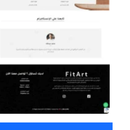
متجر شركة FitArt