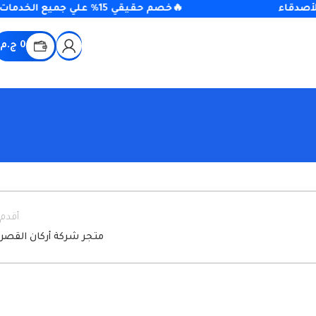
🔥خصم حقيقي 15% علي جميع الخدمات 15OFF
0
ج.م
أقدم
متجر شركة أركان القصر