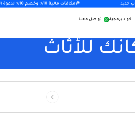
🎉مكافآت مالية 10% وخصم 10% لدعوة الأصدقاء
أكواد برمجية
تواصل معنا
نك للأثاث