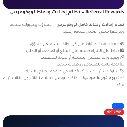
Referral Rewards — نظام إحالات ونقاط لووكومرس
نظام إحالات ونقاط كامل لووكومرس
— عملاؤك بيجيبولك عملاء،
وبيرجعوا يشتروا عشان عندهم رصيد.
🎁 عمولة نقدية أو نقاط على كل إحالة، بنسبة لكل مسوّق
🛍️ نقاط على الشراء نفسه: على المبلغ أو القطعة أو الطلب
💰 رصيد واحد للعميل، بيسحبه أو يحوّله لمحفظته
📊 لوحة كاملة للمسوّقين وطلبات سحب
🏷️ شارة «اشترِ واكسب X نقطة» في صفحة المنتج والسلة
✅
١٤ يوم تجربة مجانية
— والكود بيوصل حسابك تلقائيًا أول ما الاشتراك
يتأكد.
خصم
HOT OFFER