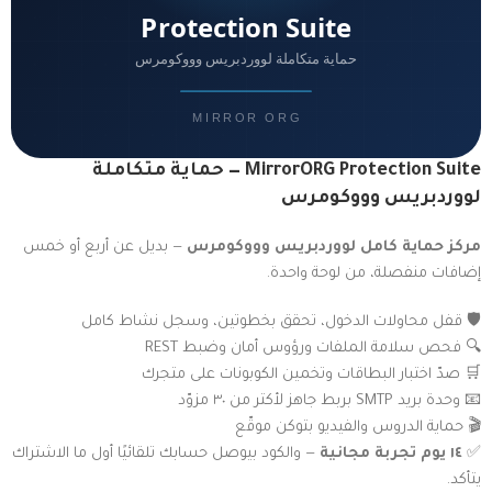
MirrorORG Protection Suite — حماية متكاملة
لووردبريس وووكومرس
مركز حماية كامل لووردبريس وووكومرس
— بديل عن أربع أو خمس
إضافات منفصلة، من لوحة واحدة.
🛡️ قفل محاولات الدخول، تحقق بخطوتين، وسجل نشاط كامل
🔍 فحص سلامة الملفات ورؤوس أمان وضبط REST
🛒 صدّ اختبار البطاقات وتخمين الكوبونات على متجرك
📧 وحدة بريد SMTP بربط جاهز لأكتر من ٣٠ مزوّد
🎬 حماية الدروس والفيديو بتوكن موقّع
✅
١٤ يوم تجربة مجانية
— والكود بيوصل حسابك تلقائيًا أول ما الاشتراك
يتأكد.