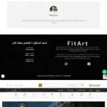
متجر شركة FitArt