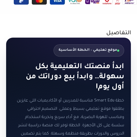
التفاصيل
موقع تعليمي – الخطة الأساسية
ابدأ منصتك التعليمية بكل
سهولة… وابدأ بيع دوراتك من
أول يوم!
خطة Smart Edu مناسبة للمدربين أو الأكاديميات اللي عايزين
يطلقوا موقع تعليمي بسيط وعملي. التصميم احترافي
ومناسب للهوية البصرية، مع أداء سريع وتجربة استخدام
سلسة على كل الأجهزة. الخطة توفر لك منصة دراسية لنشر
الدروس والدورات بطريقة منظمة وسهلة. كما يتم تضمين