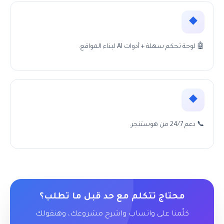
◆
🤖 لوحة تحكم سهلة + أدوات AI لبناء المواقع.
◆
📞 دعم 24/7 من هوستنجر.
محتاج تتكلم مع حد قبل ما تطلب؟
كلّمنا على واتساب واشرح مشروعك، وهنقولك